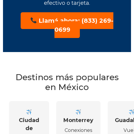
efectivo o tarjeta.
Llamá ahora: (833) 269-
0699
Destinos más populares
en México
Ciudad
Monterrey
Guadal
de
Conexiones
Vue