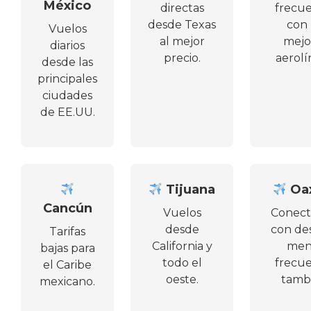
México
directas
frecu
desde Texas
con 
Vuelos
al mejor
mejo
diarios
precio.
aerolí
desde las
principales
ciudades
de EE.UU.
Tijuana
Oa
Cancún
Vuelos
Conec
desde
con de
Tarifas
California y
men
bajas para
todo el
frecu
el Caribe
oeste.
tamb
mexicano.